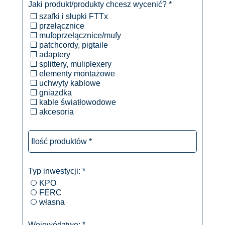
Jaki produkt/produkty chcesz wycenić? *
szafki i słupki FTTx
przełącznice
mufoprzełącznice/mufy
patchcordy, pigtaile
adaptery
splittery, muliplexery
elementy montażowe
uchwyty kablowe
gniazdka
kable światłowodowe
akcesoria
Ilość
produktów
*
Typ inwestycji: *
KPO
FERC
własna
Województwo: *