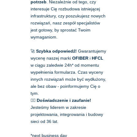
potrzeb
. Niezależnie od tego, czy 
interesuje Cię rozbudowa istniejącej 
infrastruktury, czy poszukujesz nowych 
rozwiązań, nasz zespół specjalistów 
jest gotowy, by sprostać Twoim 
wymaganiom.
🚀
 Szybka odpowiedź!
 Gwarantujemy 
wycenę naszej marki 
OFIBER
 i 
HFCL 
w ciągu zaledwie 24h* od momentu 
wypełnienia formularza. Czas wyceny 
innych rozwiązań może być wydłużony, 
ale bez obaw - poinformujemy Cię o 
tym. 
🙋‍♂️ 
Doświadczenie i zaufanie!
Jesteśmy liderem w zakresie 
projektowania, integrowania i budowy 
sieci od 36 lat.
*next business day