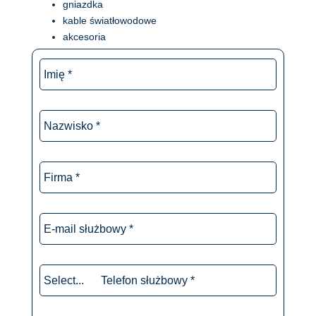
gniazdka
kable światłowodowe
akcesoria
Imię
*
Nazwisko
*
Firma
*
E-
mail
służbowy
*
Telefon
Select...
służbowy
phone-prefix
*