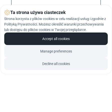
Wyrażam zgodę na przetwarzanie moich danych
Ta strona używa ciasteczek
osobowych w celach wynikających z treści formularza.
Oświadczam, że zapoznałem/am się z
polityka
Strona korzysta z plików cookies w celu realizacji usług i zgodnie z
prywatności firmy VECTOR.
*
Polityką Prywatności. Możesz określić warunki przechowywania
lub dostępu do plików cookies w Twojej przeglądarce.
Wyrażam zgodę na przetwarzanie moich danych
osobowych w celach marketingowych prowadzonych
Accept all cookies
przez Grupę VECTOR, w tym komunikację elektroniczną.
*
Manage preferences
Wyślij >
Decline all cookies